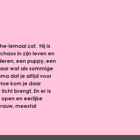
-lemaal zat.  Hij is 
haos in zijn leven en 
nderen, een puppy, een 
 Maar wat als sommige 
a dat je altijd voor 
 Hoe kom je daar 
cht brengt. En er is 
 open en eerlijke 
rauw, meestal 