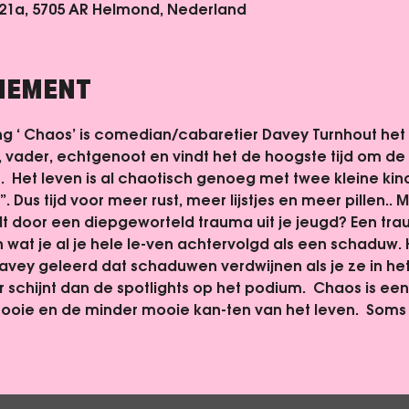
 21a, 5705 AR Helmond, Nederland
ENEMENT
ing ‘ Chaos’ is comedian/cabaretier Davey Turnhout het he
 vader, echtgenoot en vindt het de hoogste tijd om de c
.  Het leven is al chaotisch genoeg met twee kleine ki
. Dus tijd voor meer rust, meer lijstjes en meer pillen..
 door een diepgeworteld trauma uit je jeugd? Een traum
 wat je al je hele le-ven achtervolgd als een schaduw.
vey geleerd dat schaduwen verdwijnen als je ze in het li
er schijnt dan de spotlights op het podium.  Chaos is een
ie en de minder mooie kan-ten van het leven.  Soms 