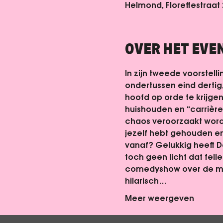
Helmond, Floreffestraat
OVER HET EV
In zijn tweede voorstell
ondertussen eind dertig,
hoofd op orde te krijgen
huishouden en “carrière”
chaos veroorzaakt wordt
jezelf hebt gehouden en
vanaf? Gelukkig heeft Da
toch geen licht dat fell
comedyshow over de moo
hilarisch…
Meer weergeven