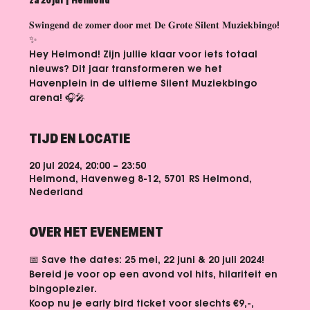
za 20 jul
  |  
Helmond
𝐒𝐰𝐢𝐧𝐠𝐞𝐧𝐝 𝐝𝐞 𝐳𝐨𝐦𝐞𝐫 𝐝𝐨𝐨𝐫 𝐦𝐞𝐭 𝐃𝐞 𝐆𝐫𝐨𝐭𝐞 𝐒𝐢𝐥𝐞𝐧𝐭 𝐌𝐮𝐳𝐢𝐞𝐤𝐛𝐢𝐧𝐠𝐨!
✨
Hey Helmond! Zijn jullie klaar voor iets totaal
nieuws? Dit jaar transformeren we het
Havenplein in de ultieme Silent Muziekbingo
arena! 🎧🎤
TIJD EN LOCATIE
20 jul 2024, 20:00 – 23:50
Helmond, Havenweg 8-12, 5701 RS Helmond,
Nederland
OVER HET EVENEMENT
📅 Save the dates: 25 mei, 22 juni & 20 juli 2024! 
Bereid je voor op een avond vol hits, hilariteit en 
bingoplezier.
Koop nu je early bird ticket voor slechts €9,-, 