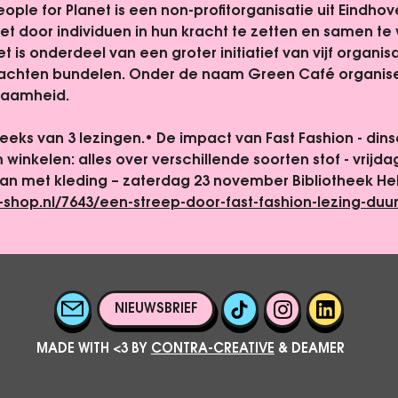
eople for Planet is een non-profitorganisatie uit Eindhov
 door individuen in hun kracht te zetten en samen te 
et is onderdeel van een groter initiatief van vijf organis
achten bundelen. Onder de naam Green Café organiseren
zaamheid.
 reeks van 3 lezingen.• De impact van Fast Fashion - dinsd
inkelen: alles over verschillende soorten stof - vrijda
n met kleding – zaterdag 23 november Bibliotheek H
-shop.nl/7643/een-streep-door-fast-fashion-lezing-
NIEUWSBRIEF
MADE WITH <3 BY
CONTRA-CREATIVE
& DEAMER