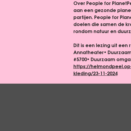
Over People for Planet
P
aan een gezonde planeet
partijen. People for Plan
doelen die samen de kr
rondom natuur en duur
Dit is een lezing uit een
Annatheater• Duurzaam w
#5700
• Duurzaam omgaa
https://helmondpeel.op
kleding/23-11-2024