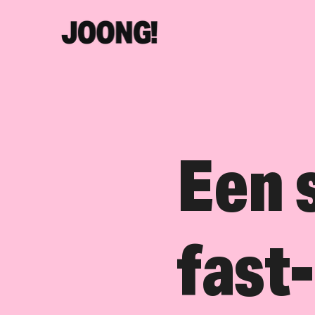
Een 
fast