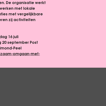
en. De organisatie werkt 
werken met lokale 
aties met vergelijkbare 
 zij activiteiten 
ag 16 juli 
g 20 september Post 
elmond-Peel
duurzaam-omgaan-met-