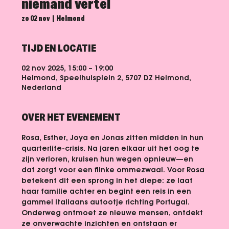
niemand vertel
zo 02 nov
  |  
Helmond
TIJD EN LOCATIE
02 nov 2025, 15:00 – 19:00
Helmond, Speelhuisplein 2, 5707 DZ Helmond,
Nederland
OVER HET EVENEMENT
Rosa, Esther, Joya en Jonas zitten midden in hun 
quarterlife-crisis. Na jaren elkaar uit het oog te 
zijn verloren, kruisen hun wegen opnieuw—en 
dat zorgt voor een flinke ommezwaai. Voor Rosa 
betekent dit een sprong in het diepe: ze laat 
haar familie achter en begint een reis in een 
gammel Italiaans autootje richting Portugal. 
Onderweg ontmoet ze nieuwe mensen, ontdekt 
ze onverwachte inzichten en ontstaan er 