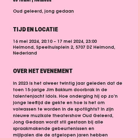
do 16 mei
  |  
Helmond
Oud geleerd, jong gedaan
TIJD EN LOCATIE
16 mei 2024, 20:10 – 17 mei 2024, 23:00
Helmond, Speelhuisplein 2, 5707 DZ Helmond,
Nederland
OVER HET EVENEMENT
In 2023 is het alweer twintig jaar geleden dat de 
toen 15-jarige Jim Bakkum doorbrak in de 
talentenjacht Idols. Hoe onderging hij op zo’n 
jonge leeftijd de gekte en hoe is het om 
volwassen te worden in de spotlights? In zijn 
nieuwe muzikale theatershow 
Oud Geleerd, 
Jong Gedaan 
wordt stil gestaan bij alle 
spraakmakende gebeurtenissen en 
mijlpalen die de afgelopen jaren hebben 