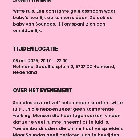
za 08 mrt
  |  
Helmond
Witte ruis. Een constante geluidsstroom waar
baby’s heerlijk op kunnen slapen. Zo ook de
baby van Soundos. Hij ontspant zich dan
onmiddellijk.
TIJD EN LOCATIE
08 mrt 2025, 20:10 – 22:00
Helmond, Speelhuisplein 2, 5707 DZ Helmond,
Nederland
OVER HET EVENEMENT
Soundos ervaart zelf hele andere soorten “witte 
ruis”. En die hebben zeker geen kalmerende 
werking. Mensen die haar tegenwerken, vinden 
dat ze te veel ruimte inneemt of te luid is. 
Toetsenbordridders die online haat verspreiden. 
Maar Soundos heeft besloten zich te bevrijden 